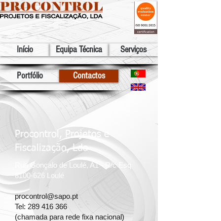
Início
Equipa Técnica
Serviços
Portfólio
Contactos
Procontrol, Projetos e
Fiscalização, Lda
Rua Gonçalo de Loulé, A1 - R/c Esq
8100-626
Loulé
procontrol@sapo.pt
Tel:
289 416 366
(chamada para rede fixa nacional)